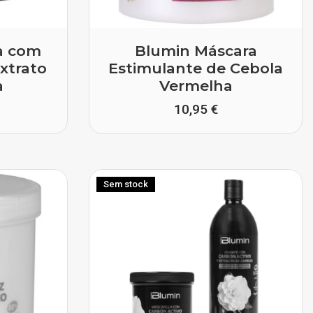
a com
Blumin Máscara
xtrato
Estimulante de Cebola
a
Vermelha
10,95 €
Sem stock