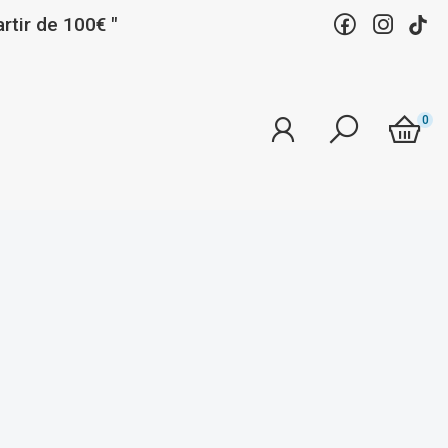
rtir de 100€ "
0