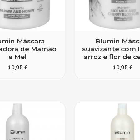
umin Máscara
Blumin Másc
adora de Mamão
suavizante com l
e Mel
arroz e flor de ce
10,95 €
10,95 €